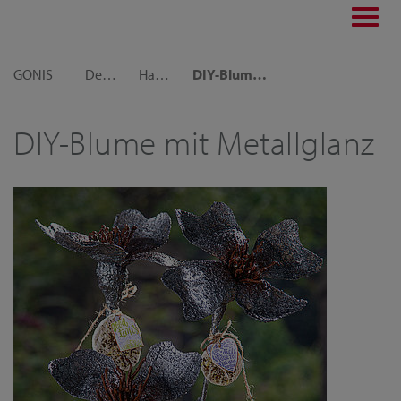
Toggl
navig
GONIS
Dekoideen
Haus und Garten
DIY-Blume mit Metallglanz
DIY-Blume mit Metallglanz