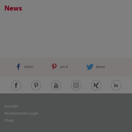
News
teilen
pin it
tweet
Kontakt
Beraterinnen-Login
Shop