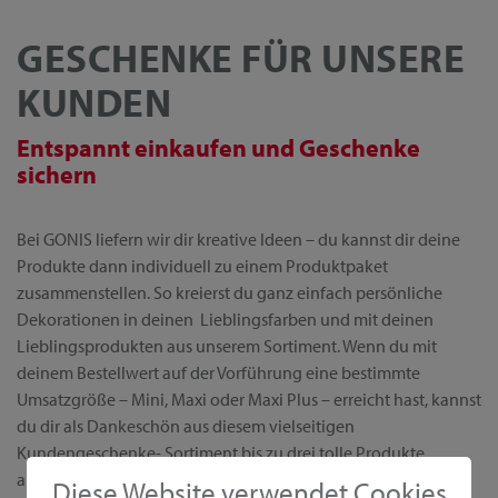
GESCHENKE FÜR UNSERE
KUNDEN
Entspannt einkaufen und Geschenke
sichern
Bei GONIS liefern wir dir kreative Ideen – du kannst dir deine
Produkte dann individuell zu einem Produktpaket
zusammenstellen. So kreierst du ganz einfach persönliche
Dekorationen in deinen Lieblingsfarben und mit deinen
Lieblingsprodukten aus unserem Sortiment. Wenn du mit
deinem Bestellwert auf der Vorführung eine bestimmte
Umsatzgröße – Mini, Maxi oder Maxi Plus – erreicht hast, kannst
du dir als Dankeschön aus diesem vielseitigen
Kundengeschenke- Sortiment bis zu drei tolle Produkte
aussuchen.
Diese Website verwendet Cookies