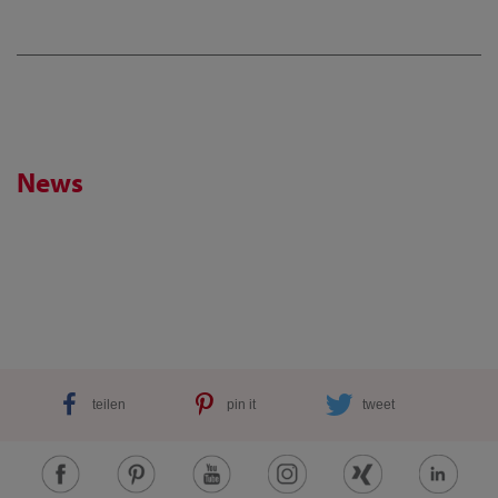
News
teilen
pin it
tweet