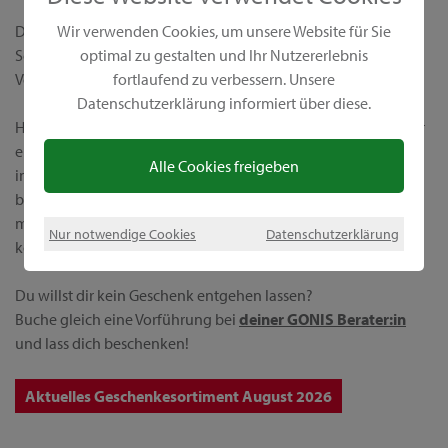
Die Höhe der Zwischensumme (s. Bestellschein) bestimmt die
Wir verwenden Cookies, um unsere Website für Sie
Setgröße. Geschenke stehen nur unseren Kund:innen einer
optimal zu gestalten und Ihr Nutzererlebnis
Vorführung zur Verfügung.
fortlaufend zu verbessern. Unsere
Datenschutzerklärung informiert über diese.
Hast du in der Höhe des Mini-Sets bestellt? Dann kannst du dir
ein Produkt aus dem Mini-Set-Sortiment aussuchen. Wenn du
Alle Cookies freigeben
in Höhe des Maxi-Sets Produkte bestellst, kannst du dir ein
besonders großes Produkt aus dem Maxi-Set-Sortiment oder
mehrere kleinere Produkte aus dem Mini-Set-Sortiment
Nur notwendige Cookies
Datenschutzerklärung
kostenlos mitbestellen.
Du willst dir kein Geschenk entgehen lassen?
Buche gleich eine Vorführung bei
deiner GONIS Berater:in
und lass dich beschenken!
Aktuelles Geschenkesortiment August 2026