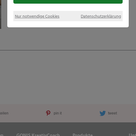
Nur notwendige Cookies
Datenschutzerklärung
teilen
pin it
tweet
en
GONIS KreativCoach
Produkte
Un