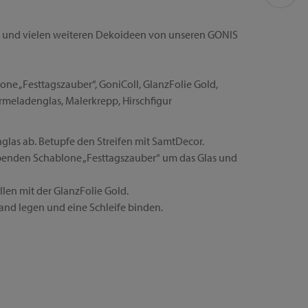
ung und vielen weiteren Dekoideen von unseren GONIS
ne „Festtagszauber“, GoniColl, GlanzFolie Gold,
meladenglas, Malerkrepp, Hirschfigur
las ab. Betupfe den Streifen mit SamtDecor.
benden Schablone „Festtagszauber“ um das Glas und
llen mit der GlanzFolie Gold.
nd legen und eine Schleife binden.