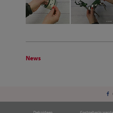
News
Dekoideen
Gastgeberin werd