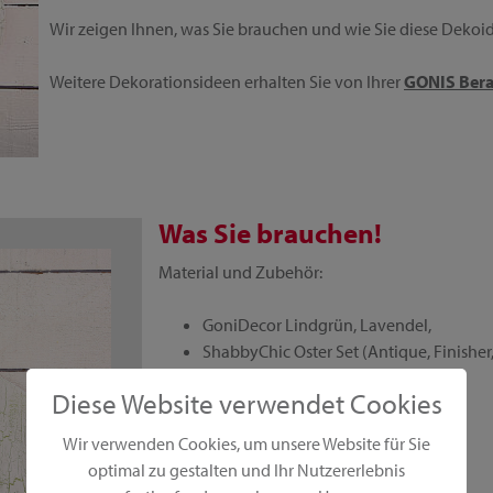
Wir zeigen Ihnen, was Sie brauchen und wie Sie diese Dekoide
Weitere Dekorationsideen erhalten Sie von Ihrer
GONIS Bera
Was Sie brauchen!
Material und Zubehör:
GoniDecor Lindgrün, Lavendel,
ShabbyChic Oster Set (Antique, Finisher
EasyStamp Schmetterling,
Diese Website verwendet Cookies
Osterschild,
Rundpinsel Größe 2,
Wir verwenden Cookies, um unsere Website für Sie
Tupfschwamm,
optimal zu gestalten und Ihr Nutzererlebnis
Schere,