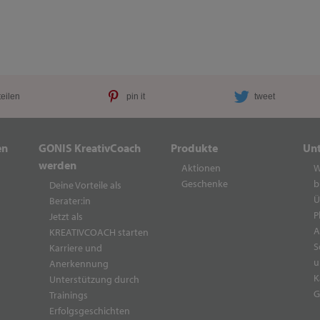
teilen
pin it
tweet
en
GONIS KreativCoach
Produkte
Un
werden
Aktionen
W
Geschenke
b
Deine Vorteile als
Ü
Berater:in
P
Jetzt als
A
KREATIVCOACH starten
S
Karriere und
u
Anerkennung
K
Unterstützung durch
G
Trainings
Erfolgsgeschichten