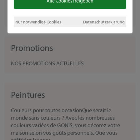
Alle Cookies freigeben
supérieure et la durabilité. Pour nous imposer sur
le marché créatif, nous avons besoin d'une
gamme...
Nur notwendige Cookies
Datenschutzerklärung
Promotions
NOS PROMOTIONS ACTUELLES
Peintures
Couleurs pour toutes occasionQue serait le
monde sans couleurs ? Avec les nombreuses
couleurs variées de GONIS, vous décorez votre
maison selon vos goûts personnels. Que vous