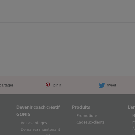
partager
pin it
tweet
Devenir coach créatif
Produits
L'e
GONIS
Promotions
N
Cadeaux-clients
m
Vos avantages
À
Démarrez maintenant