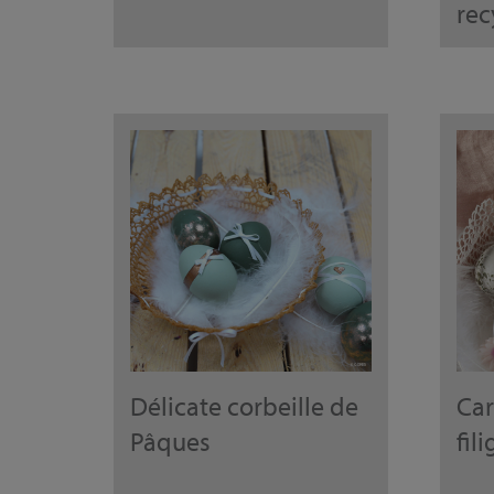
rec
Délicate corbeille de
Car
Pâques
fil