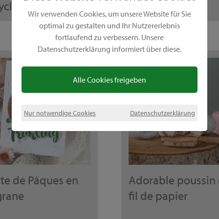
yclés
printanières
Wir verwenden Cookies, um unsere Website für Sie
optimal zu gestalten und Ihr Nutzererlebnis
fortlaufend zu verbessern. Unsere
Datenschutzerklärung informiert über diese.
Alle Cookies freigeben
Nur notwendige Cookies
Datenschutzerklärung
te de Pâques en
Adorable poussin
igrane
fil de papier