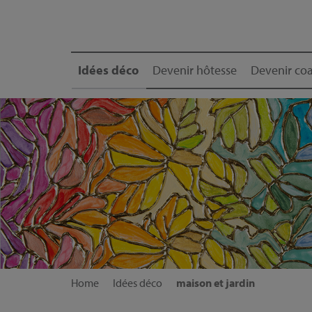
Idées déco
Devenir hôtesse
Devenir coa
Home
Idées déco
maison et jardin