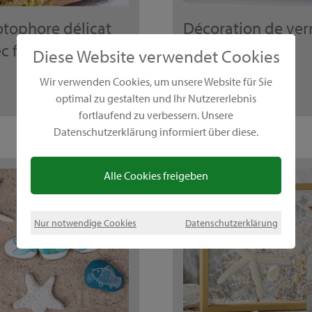
tophore délicat
Décoration de ver
c fleurs
colorée
Diese Website verwendet Cookies
Wir verwenden Cookies, um unsere Website für Sie
optimal zu gestalten und Ihr Nutzererlebnis
fortlaufend zu verbessern. Unsere
Datenschutzerklärung informiert über diese.
Alle Cookies freigeben
Nur notwendige Cookies
Datenschutzerklärung