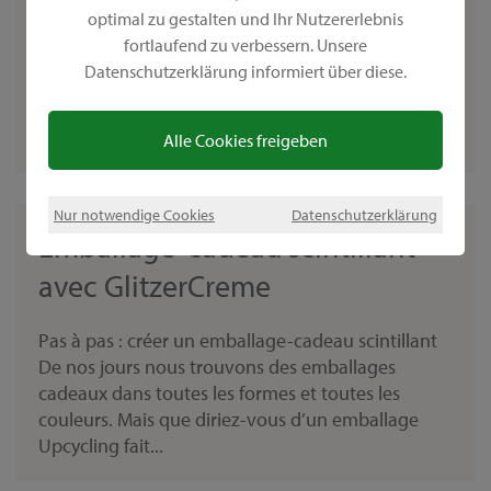
avec lettres brillantes
optimal zu gestalten und Ihr Nutzererlebnis
fortlaufend zu verbessern. Unsere
Pas à pas : créer des étiquettes cadeaux avec
Datenschutzerklärung informiert über diese.
lettres brillantesÀ l’approche de Noël, il est temps
d’emballer tous les cadeaux et de les décorer
joliment. Même si, la plupart du temps, le plaisir...
Alle Cookies freigeben
Nur notwendige Cookies
Datenschutzerklärung
Emballage-cadeau scintillant
avec GlitzerCreme
Pas à pas : créer un emballage-cadeau scintillant
De nos jours nous trouvons des emballages
cadeaux dans toutes les formes et toutes les
couleurs. Mais que diriez-vous d’un emballage
Upcycling fait...