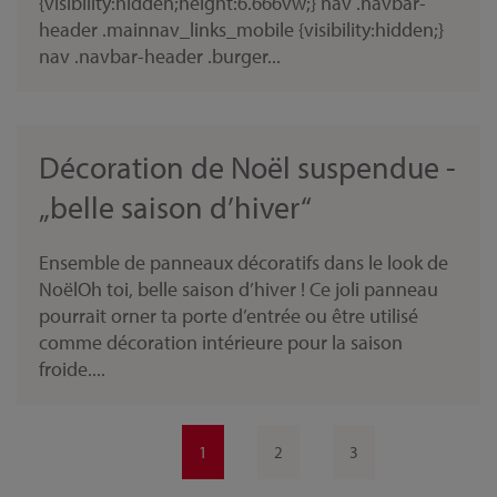
{visibility:hidden;height:6.666vw;} nav .navbar-
header .mainnav_links_mobile {visibility:hidden;}
nav .navbar-header .burger...
Décoration de Noël suspendue -
„belle saison d’hiver“
Ensemble de panneaux décoratifs dans le look de
NoëlOh toi, belle saison d’hiver ! Ce joli panneau
pourrait orner ta porte d’entrée ou être utilisé
comme décoration intérieure pour la saison
froide....
1
2
3