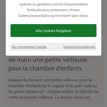
optimal zu gestalten und Ihr Nutzererlebnis
Pas à Pas : réaliser un panneau de bienvenue
fortlaufend zu verbessern. Unsere
OutdoorDecor est une peinture déco mate, idéale
Datenschutzerklärung informiert über diese.
pour un usage en extérieur. Laisser sécher l’objet
peint pendant une journée, il peut être ensuite...
Alle Cookies freigeben
Nur notwendige Cookies
Datenschutzerklärung
Réalisez facilement en un tour
de main une petite veilleuse
pour la chambre d’enfants
Réalisez facilement une petite veilleuse pour la
chambre d’enfantsQu’il s’agisse d’un petit cadeau
ou „juste comme ça“ : chaque enfant se réjouira de
cette ravissante veilleuse. La bonne chose est...