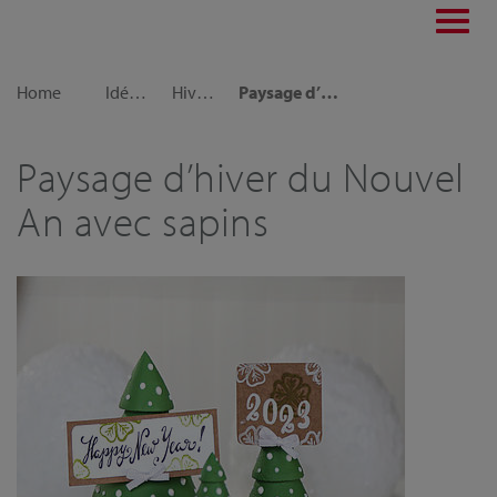
Toggl
navig
Home
Idées déco
Hiver et Noël
Paysage d’hiver du Nouvel An avec sapins
Paysage d’hiver du Nouvel
An avec sapins