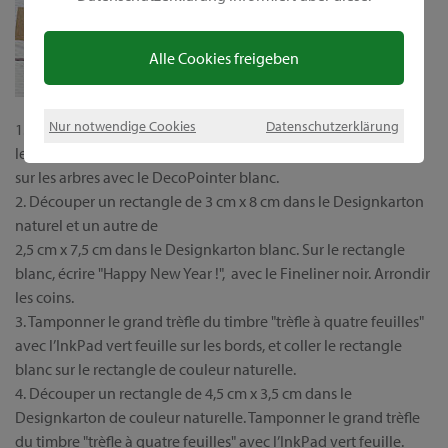
Alle Cookies freigeben
Nur notwendige Cookies
Datenschutzerklärung
1. Appliquer une couche de fond OutdoorDecor vert forêt sur
les sapins du Kit arbres, et ajouter de nombreux petits points
sur les arbres avec le DecoPointer blanc.
2. Découper un rectangle de 3 cm x 8 cm dans le Designkarton
naturel et un autre de
2,5 cm x 7,5 cm dans le Designkarton blanc. Sur le rectangle
blanc, écrire "Happy New Year !", avec le Fineliner noir. Arrondir
les coins.
3. Tamponner le grand trèfle du timbre "trèfle à quatre feuilles"
avec l’InkPad vert feuille sur les bords, et coller le rectangle
blanc sur le rectangle de couleur naturelle.
4. Découper un rectangle de 4,5 cm x 3,5 cm dans le
Designkarton de couleur naturelle. Tamponner le grand trèfle
du timbre "trèfle à quatre feuilles" avec l’InkPad vert feuille.