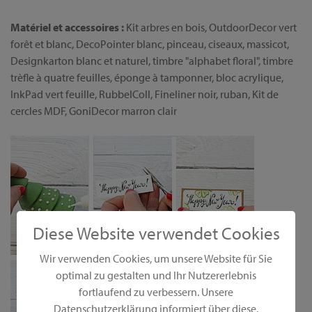
Matériel et accessoires :
Kit arbres en bois, OutdoorDecor vert
forêt et blanc, DecoPointer blanc, pinceau, ciseaux, massicot,
Designkarton blanc et naturel, timbre "alphabet floral", timbre
trèfle à quatre feuilles, éponge à tamponner, bloc acrylique,
InkPad vert feuille, RubbelColl, Fineliner noir, ruban, Kit de
cercles MDF, GoniDecor marron clair
Diese Website verwendet Cookies
Wir verwenden Cookies, um unsere Website für Sie
optimal zu gestalten und Ihr Nutzererlebnis
fortlaufend zu verbessern. Unsere
Datenschutzerklärung informiert über diese.