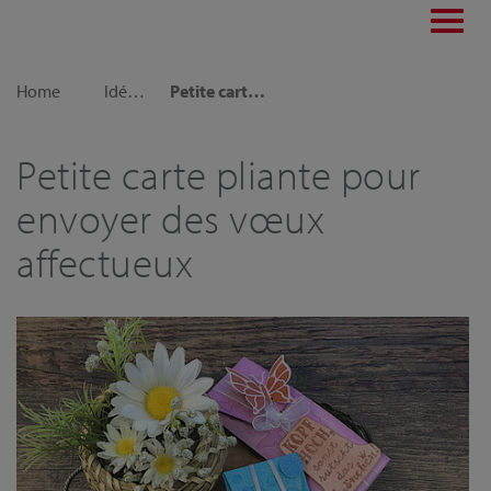
Toggl
navig
Home
Idées déco
Petite carte pliante pour envoyer des vœux affectueux
Petite carte pliante pour
envoyer des vœux
affectueux