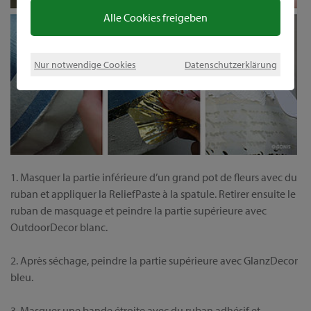
Alle Cookies freigeben
Nur notwendige Cookies
Datenschutzerklärung
1. Masquer la partie inférieure d’un grand pot de fleurs avec du
ruban et appliquer la ReliefPaste à la spatule. Retirer ensuite le
ruban de masquage et peindre la partie supérieure avec
OutdoorDecor blanc.
2. Après séchage, peindre la partie supérieure avec GlanzDecor
bleu.
3. Masquer une bande étroite avec du ruban adhésif et