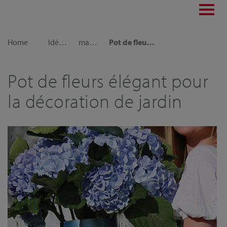
Toggl
navig
Home
Idées déco
maison et jardin
Pot de fleurs élégant pour la décoration de jardin
Pot de fleurs élégant pour
la décoration de jardin