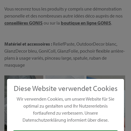
Vous recevrez tous les produits y compris une démonstration
personelle et des nombreuses autre idées déco auprès de nos
conseillères GONIS
ou sur la
boutique en ligne GONIS
.
Matériel et accessoires :
ReliefPaste, OutdoorDecor blanc,
GlanzDecor bleu, GoniColl, GlanzFolie, pochoir flexible arrière-
plans à usage variés, pinceau large, spatule, ruban de
masquage
Diese Website verwendet Cookies
Wir verwenden Cookies, um unsere Website für Sie
optimal zu gestalten und Ihr Nutzererlebnis
fortlaufend zu verbessern. Unsere
Datenschutzerklärung informiert über diese.