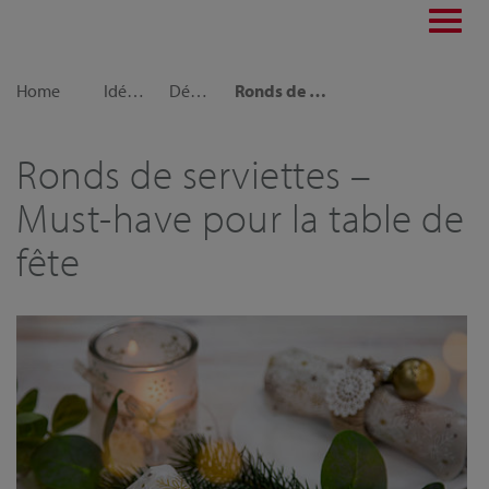
Toggl
navig
Home
Idées déco
Décorations festives
Ronds de serviettes – Must-have pour la table de fête
Ronds de serviettes –
Must-have pour la table de
fête