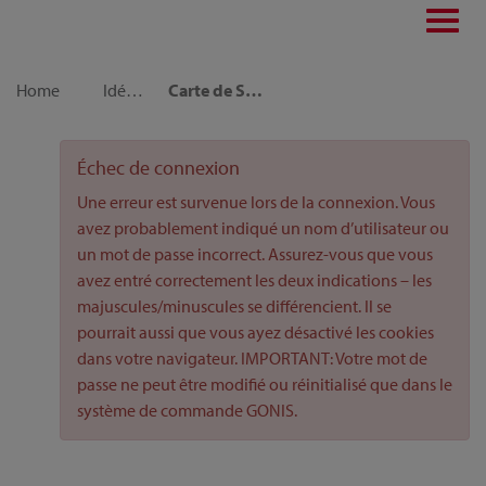
Toggl
navig
Home
Idées déco
Carte de Saint-Valentin pour amoureux avec de petits « Love Birds »
Échec de connexion
Une erreur est survenue lors de la connexion. Vous
avez probablement indiqué un nom d’utilisateur ou
un mot de passe incorrect. Assurez-vous que vous
avez entré correctement les deux indications – les
majuscules/minuscules se différencient. Il se
pourrait aussi que vous ayez désactivé les cookies
dans votre navigateur. IMPORTANT: Votre mot de
passe ne peut être modifié ou réinitialisé que dans le
système de commande GONIS.