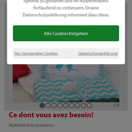
optimal zu gestalten und Ihr Nutzererlebnis
fortlaufend zu verbessern. Unsere
Datenschutzerklärung informiert über diese.
Alle Cookies freigeben
Nur notwendige Cookies
Datenschutzerklärung
1
1
1
1
1
1
1
1
1
/
/
/
/
/
/
/
/
/
9
9
9
9
9
9
9
9
9
Ce dont vous avez besoin!
Matériel et accessoires :