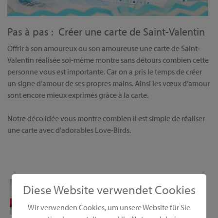
Pas à pas : Créer une carte de Saint-Valentin
Offrir à son amoureux ou son amoureuse une carte de Saint-
Valentin réalisée soi-même montre sans détours combien cette
personne vous est importante. Car on a pris le temps de créer
un signe d’amour de ses propres mains. Ainsi les vœux d’amour
sont encore mieux exprimés grâce à la carte.
Notre déco idée vous montre combien il est simple de réaliser
une carte avec d’adorables Love-Birds.
Diese Website verwendet Cookies
Wir verwenden Cookies, um unsere Website für Sie