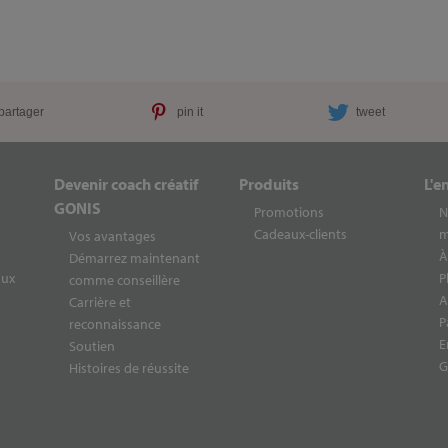
partager
pin it
tweet
Devenir coach créatif
Produits
L'e
GONIS
Promotions
N
Cadeaux-clients
m
Vos avantages
À
Démarrez maintenant
aux
P
comme conseillère
A
Carrière et
P
reconnaissance
E
Soutien
G
Histoires de réussite