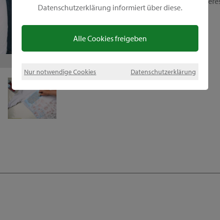
idées de décoration auprès de nos conseillèr
Datenschutzerklärung informiert über diese.
Alle Cookies freigeben
1
1
1
1
1
/
/
/
/
/
5
5
5
5
5
Nur notwendige Cookies
Datenschutzerklärung