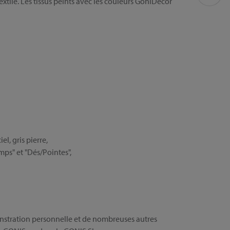
tile. Les tissus peints avec les couleurs GoniDecor
el, gris pierre,
mps" et "Dés/Pointes",
nstration personnelle et de nombreuses autres