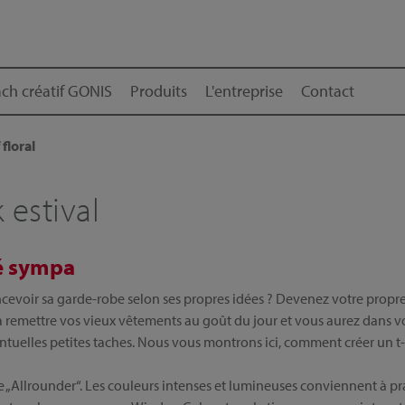
ch créatif GONIS
Produits
L'entreprise
Contact
 floral
 estival
té sympa
evoir sa garde-robe selon ses propres idées ? Devenez votre propre 
a remettre vos vieux vêtements au goût du jour et vous aurez dans vo
tuelles petites taches. Nous vous montrons ici, comment créer un t-sh
e „Allrounder“. Les couleurs intenses et lumineuses conviennent à p