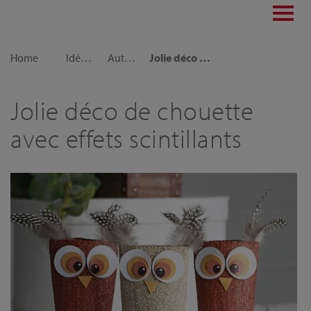
Toggl
navig
Home
Idées déco
Automne
Jolie déco de chouette avec effets scintillants
Jolie déco de chouette
avec effets scintillants