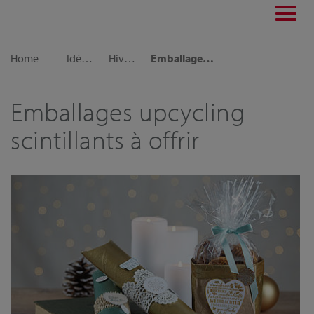
Toggl
navig
Home
Idées déco
Hiver et Noël
Emballages upcycling scintillants à offrir
Emballages upcycling
scintillants à offrir