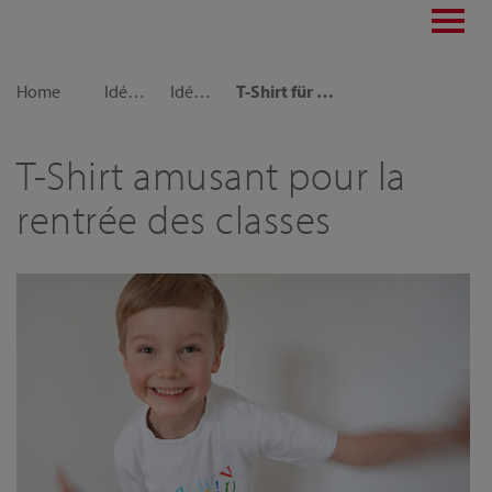
Toggl
navig
Home
Idées déco
Idées cadeaux
T-Shirt für Einschulung
T-Shirt amusant pour la
rentrée des classes