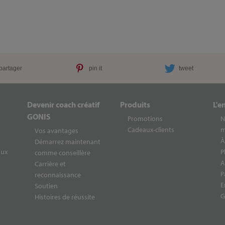
partager
pin it
tweet
Devenir coach créatif
Produits
L'e
GONIS
Promotions
N
Cadeaux-clients
m
Vos avantages
À
Démarrez maintenant
aux
P
comme conseillère
A
Carrière et
P
reconnaissance
E
Soutien
G
Histoires de réussite