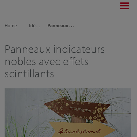
Toggl
navig
Home
Idées déco
Panneaux indicateurs nobles avec effets scintillants
Panneaux indicateurs
nobles avec effets
scintillants