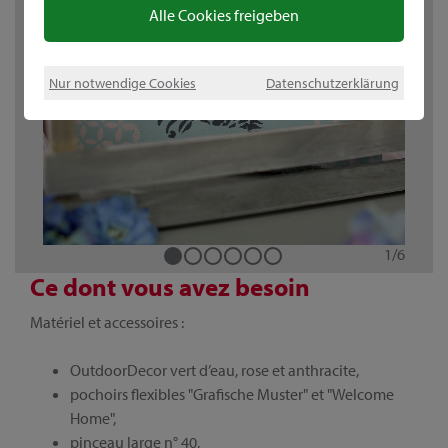
Alle Cookies freigeben
Nur notwendige Cookies
Datenschutzerklärung
1
1
1
/
/
/
6
6
6
1
1
1
/
/
/
6
6
6
Ce dont vous avez besoin
Matériel et accessoires :
OutdoorDecor vert d’eau, rose et anthracite,
pochoirs flexibles "Grafische Muster" et "Welcome
Home",
pinceau large n° 40,