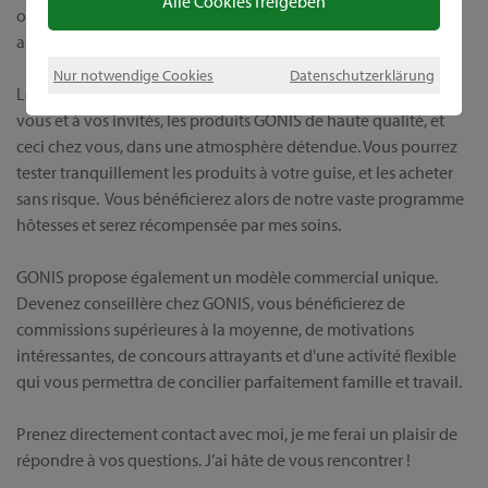
Alle Cookies freigeben
obtiendrez tout auprès d'une source unique, et serez en outre
assistée par moi-même, avant, et bien sûr après l'achat.
Nur notwendige Cookies
Datenschutzerklärung
Lors d’une démonstration individuelle, je vous présenterai, à
vous et à vos invités, les produits GONIS de haute qualité, et
ceci chez vous, dans une atmosphère détendue. Vous pourrez
tester tranquillement les produits à votre guise, et les acheter
sans risque. Vous bénéficierez alors de notre vaste programme
hôtesses et serez récompensée par mes soins.
GONIS propose également un modèle commercial unique.
Devenez conseillère chez GONIS, vous bénéficierez de
commissions supérieures à la moyenne, de motivations
intéressantes, de concours attrayants et d'une activité flexible
qui vous permettra de concilier parfaitement famille et travail.
Prenez directement contact avec moi, je me ferai un plaisir de
répondre à vos questions. J’ai hâte de vous rencontrer !