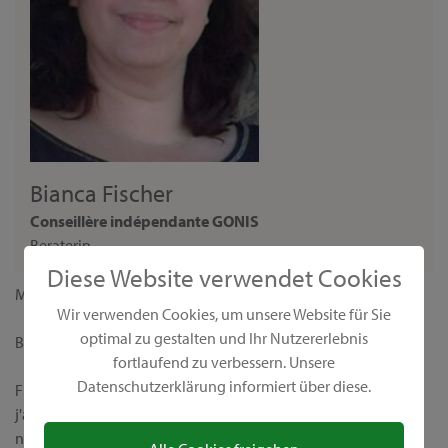
Bianca Fischer
Conseillère indépendante GONIS
Beraterin
Diese Website verwendet Cookies
Madame,
Wir verwenden Cookies, um unsere Website für Sie
optimal zu gestalten und Ihr Nutzererlebnis
Bienvenue sur ma page personnelle de conseillère GONIS !
fortlaufend zu verbessern. Unsere
Datenschutzerklärung informiert über diese.
Fidèle à la devise "Nous rendons le monde plus coloré",
j'aimerais vous présenter nos produits créatifs uniques et leurs
nombreuses possibilités d’application. Chez GONIS, vous