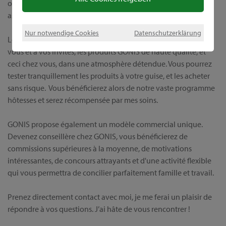
obtiendrez tout auprès d'une source unique, et serez en outre
assistée par moi-même, avant, et bien sûr après l'achat.
Nur notwendige Cookies
Datenschutzerklärung
Lors d’une démonstration individuelle, je vous présenterai, à
vous et à vos invités, les produits GONIS de haute qualité, et
ceci chez vous, dans une atmosphère détendue. Vous pourrez
tester tranquillement les produits à votre guise, et les acheter
sans risque. Vous bénéficierez alors de notre vaste programme
hôtesses et serez récompensée par mes soins.
GONIS propose également un modèle commercial unique.
Devenez conseillère chez GONIS, vous bénéficierez de
commissions supérieures à la moyenne, de motivations
intéressantes, de concours attrayants et d'une activité flexible
qui vous permettra de concilier parfaitement famille et travail.
Prenez directement contact avec moi, je me ferai un plaisir de
répondre à vos questions. J’ai hâte de vous rencontrer !