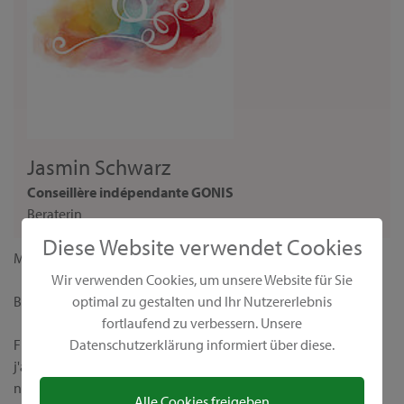
Jasmin Schwarz
Conseillère indépendante GONIS
Beraterin
Diese Website verwendet Cookies
Madame,
Wir verwenden Cookies, um unsere Website für Sie
optimal zu gestalten und Ihr Nutzererlebnis
Bienvenue sur ma page personnelle de conseillère GONIS !
fortlaufend zu verbessern. Unsere
Datenschutzerklärung informiert über diese.
Fidèle à la devise "Nous rendons le monde plus coloré",
j'aimerais vous présenter nos produits créatifs uniques et leurs
nombreuses possibilités d’application. Chez GONIS, vous
Alle Cookies freigeben