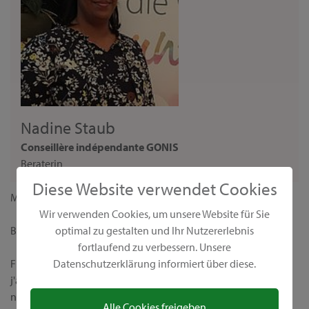
Nadine Staub
Conseillère indépendante GONIS
Beraterin
Diese Website verwendet Cookies
Madame,
Wir verwenden Cookies, um unsere Website für Sie
optimal zu gestalten und Ihr Nutzererlebnis
Bienvenue sur ma page personnelle de conseillère GONIS !
fortlaufend zu verbessern. Unsere
Datenschutzerklärung informiert über diese.
Fidèle à la devise "Nous rendons le monde plus coloré",
j'aimerais vous présenter nos produits créatifs uniques et leurs
nombreuses possibilités d’application. Chez GONIS, vous
Alle Cookies freigeben