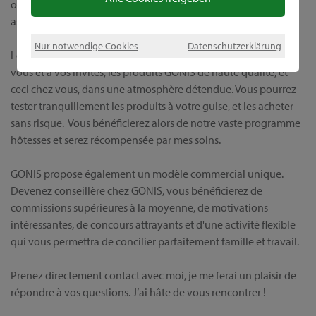
obtiendrez tout auprès d'une source unique, et serez en outre
assistée par moi-même, avant, et bien sûr après l'achat.
Nur notwendige Cookies
Datenschutzerklärung
Lors d’une démonstration individuelle, je vous présenterai, à
vous et à vos invités, les produits GONIS de haute qualité, et
ceci chez vous, dans une atmosphère détendue. Vous pourrez
tester tranquillement les produits à votre guise, et les acheter
sans risque. Vous bénéficierez alors de notre vaste programme
hôtesses et serez récompensée par mes soins.
GONIS propose également un modèle commercial unique.
Devenez conseillère chez GONIS, vous bénéficierez de
commissions supérieures à la moyenne, de motivations
intéressantes, de concours attrayants et d'une activité flexible
qui vous permettra de concilier parfaitement famille et travail.
Prenez directement contact avec moi, je me ferai un plaisir de
répondre à vos questions. J’ai hâte de vous rencontrer !