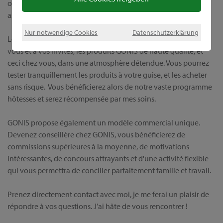
obtiendrez tout auprès d'une source unique, et serez en outre
assistée par moi-même, avant, et bien sûr après l'achat.
Nur notwendige Cookies
Datenschutzerklärung
Lors d’une démonstration individuelle, je vous présenterai, à
vous et à vos invités, les produits GONIS de haute qualité, et
ceci chez vous, dans une atmosphère détendue. Vous pourrez
tester tranquillement les produits à votre guise, et les acheter
sans risque. Vous bénéficierez alors de notre vaste programme
hôtesses et serez récompensée par mes soins.
GONIS propose également un modèle commercial unique.
Devenez conseillère chez GONIS, vous bénéficierez de
commissions supérieures à la moyenne, de motivations
intéressantes, de concours attrayants et d'une activité flexible
qui vous permettra de concilier parfaitement famille et travail.
Prenez directement contact avec moi, je me ferai un plaisir de
répondre à vos questions. J’ai hâte de vous rencontrer !