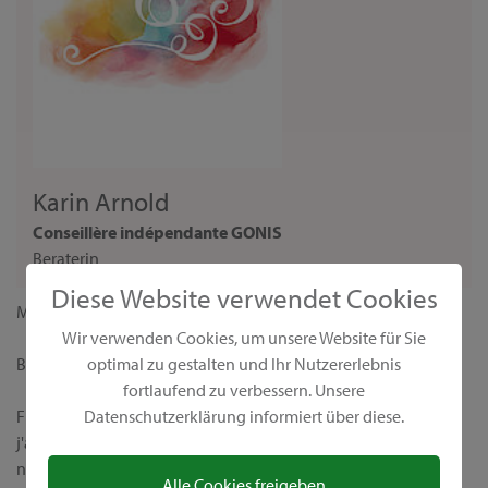
Karin Arnold
Conseillère indépendante GONIS
Beraterin
Diese Website verwendet Cookies
Madame,
Wir verwenden Cookies, um unsere Website für Sie
optimal zu gestalten und Ihr Nutzererlebnis
Bienvenue sur ma page personnelle de conseillère GONIS !
fortlaufend zu verbessern. Unsere
Datenschutzerklärung informiert über diese.
Fidèle à la devise "Nous rendons le monde plus coloré",
j'aimerais vous présenter nos produits créatifs uniques et leurs
nombreuses possibilités d’application. Chez GONIS, vous
Alle Cookies freigeben