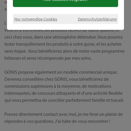
obtiendrez tout auprès d'une source unique, et serez en outre
assistée par moi-même, avant, et bien sûr après l'achat.
Nur notwendige Cookies
Datenschutzerklärung
Lors d’une démonstration individuelle, je vous présenterai, à
vous et à vos invités, les produits GONIS de haute qualité, et
ceci chez vous, dans une atmosphère détendue. Vous pourrez
tester tranquillement les produits à votre guise, et les acheter
sans risque. Vous bénéficierez alors de notre vaste programme
hôtesses et serez récompensée par mes soins.
GONIS propose également un modèle commercial unique.
Devenez conseillère chez GONIS, vous bénéficierez de
commissions supérieures à la moyenne, de motivations
intéressantes, de concours attrayants et d'une activité flexible
qui vous permettra de concilier parfaitement famille et travail.
Prenez directement contact avec moi, je me ferai un plaisir de
répondre à vos questions. J’ai hâte de vous rencontrer !