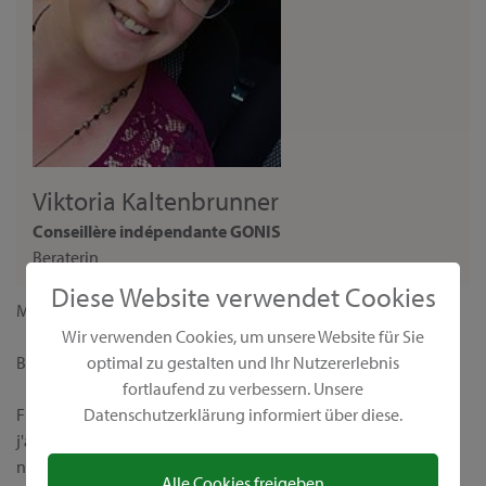
Viktoria Kaltenbrunner
Conseillère indépendante GONIS
Beraterin
Diese Website verwendet Cookies
Madame,
Wir verwenden Cookies, um unsere Website für Sie
optimal zu gestalten und Ihr Nutzererlebnis
Bienvenue sur ma page personnelle de conseillère GONIS !
fortlaufend zu verbessern. Unsere
Datenschutzerklärung informiert über diese.
Fidèle à la devise "Nous rendons le monde plus coloré",
j'aimerais vous présenter nos produits créatifs uniques et leurs
nombreuses possibilités d’application. Chez GONIS, vous
Alle Cookies freigeben