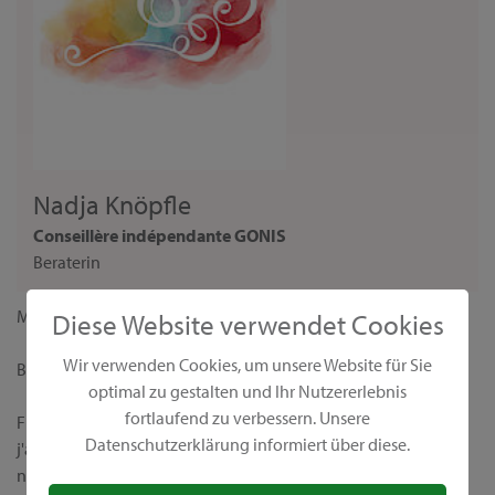
Nadja Knöpfle
Conseillère indépendante GONIS
Beraterin
Madame,
Diese Website verwendet Cookies
Wir verwenden Cookies, um unsere Website für Sie
Bienvenue sur ma page personnelle de conseillère GONIS !
optimal zu gestalten und Ihr Nutzererlebnis
fortlaufend zu verbessern. Unsere
Fidèle à la devise "Nous rendons le monde plus coloré",
Datenschutzerklärung informiert über diese.
j'aimerais vous présenter nos produits créatifs uniques et leurs
nombreuses possibilités d’application. Chez GONIS, vous