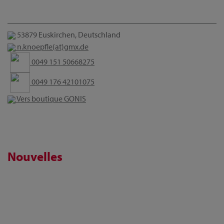
53879 Euskirchen, Deutschland
n.knoepfle(at)gmx.de
0049 151 50668275
0049 176 42101075
Vers boutique GONIS
Nouvelles