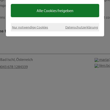
mps librement, pour concilier famille et travail de façon idéale.
Alle Cookies freigeben
iens personnellement à votre disposition, prenez tout simplement co
Nur notwendige Cookies
Datenschutzerklärung
e trouvez ici dans les médias sociau:
Bad Ischl, Österreich
maria
Vers b
043 678 1284339