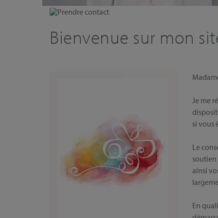
Prendre contact
Bienvenue sur mon site
Madam
Je me ré
disposit
si vous 
Le conse
soutien 
ainsi vo
largeme
En qual
démarra