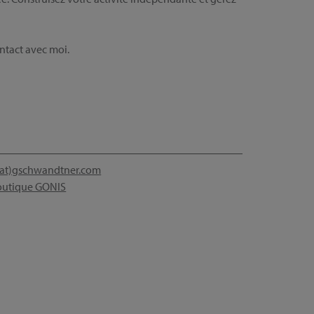
ntact avec moi.
(at)gschwandtner.com
outique GONIS