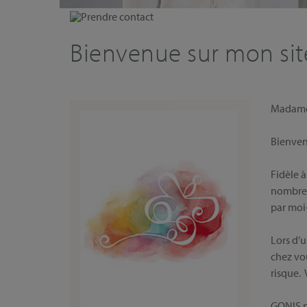
Prendre contact
Bienvenue sur mon site
Madam
Bienven
Fidèle à
nombreus
par moi-
Lors d’u
chez vou
risque.
GONIS p