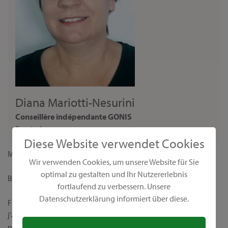
Diana Mariotti-Nesurini
Conseillère indépendante GONIS
Beraterin
Diese Website verwendet Cookies
Madame,
Wir verwenden Cookies, um unsere Website für Sie
optimal zu gestalten und Ihr Nutzererlebnis
Bienvenue sur ma page personnelle de conseillère GONIS !
fortlaufend zu verbessern. Unsere
Datenschutzerklärung informiert über diese.
Fidèle à la devise "Nous rendons le monde plus coloré",
j'aimerais vous présenter nos produits créatifs uniques et leurs
nombreuses possibilités d’application. Chez GONIS, vous