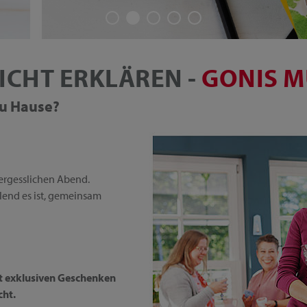
ICHT ERKLÄREN -
GONIS M
 zu Hause?
ergesslichen Abend.
üllend es ist, gemeinsam
it exklusiven Geschenken
cht.