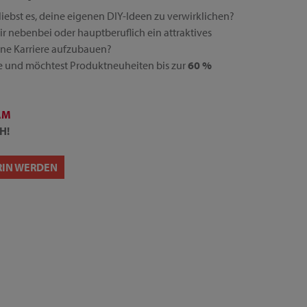
liebst es, deine eigenen DIY-Ideen zu verwirklichen?
ir nebenbei oder hauptberuflich ein attraktives
ne Karriere aufzubauen?
 und möchtest Produktneuheiten bis zur
60 %
AM
H!
RIN WERDEN