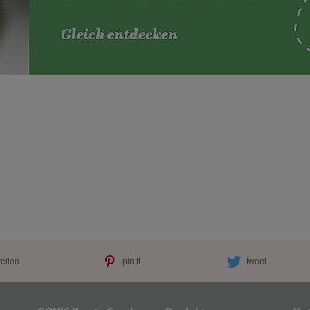
teilen
pin it
tweet