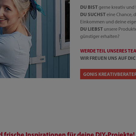
DU BIST
gerne kreativ und 
DU SUCHST
eine Chance, d
Einkommen und deine eige
DU LIEBST
unsere Produkte
günstiger erhalten?
WERDE TEIL UNSERES TE
WIR FREUEN UNS AUF DIC
GONIS KREATIVBERATE
frische Inspirationen für deine DIY-Projekte!