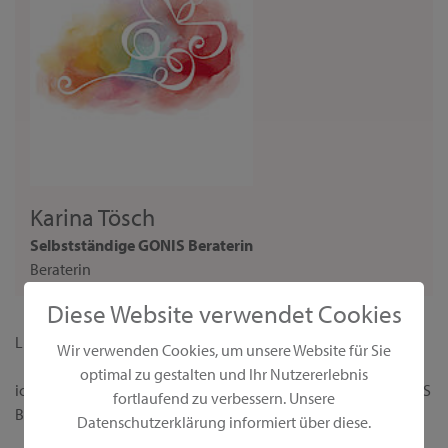
Karina Tösch
Selbstständige GONIS Beraterin
Beraterin
Diese Website verwendet Cookies
Liebe Interessentin,
Wir verwenden Cookies, um unsere Website für Sie
optimal zu gestalten und Ihr Nutzererlebnis
ich begrüße dich ganz herzlich auf meiner persönlichen GONIS
fortlaufend zu verbessern. Unsere
Beraterseite!
Datenschutzerklärung informiert über diese.