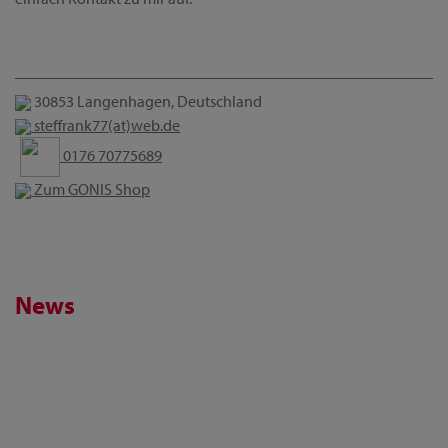
30853 Langenhagen, Deutschland
steffrank77(at)web.de
0176 70775689
Zum GONIS Shop
News