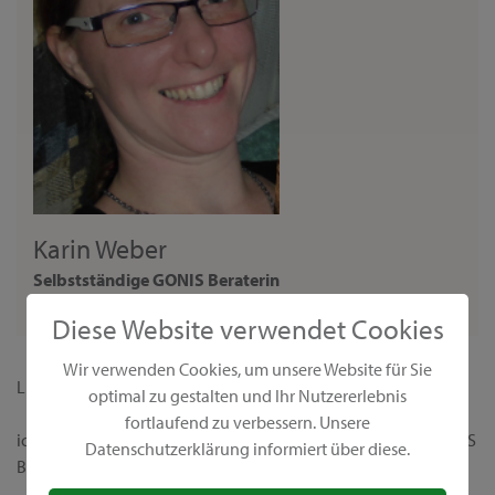
Karin Weber
Selbstständige GONIS Beraterin
Beraterin
Diese Website verwendet Cookies
Wir verwenden Cookies, um unsere Website für Sie
Liebe Interessentin,
optimal zu gestalten und Ihr Nutzererlebnis
fortlaufend zu verbessern. Unsere
ich begrüße dich ganz herzlich auf meiner persönlichen GONIS
Datenschutzerklärung informiert über diese.
Beraterseite!