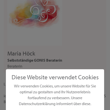
Maria Höck
Selbstständige GONIS Beraterin
Beraterin
Diese Website verwendet Cookies
Liebe Interessentin,
Wir verwenden Cookies, um unsere Website für Sie
optimal zu gestalten und Ihr Nutzererlebnis
ich begrüße dich ganz herzlich auf meiner persönlichen GONIS
fortlaufend zu verbessern. Unsere
Beraterseite!
Datenschutzerklärung informiert über diese.