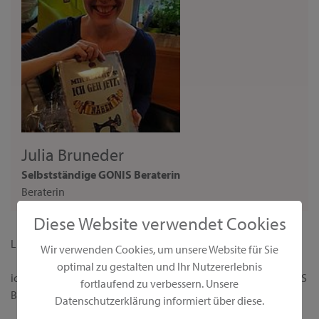
Julia Bruneder
Selbstständige GONIS Beraterin
Beraterin
Diese Website verwendet Cookies
Liebe Interessentin,
Wir verwenden Cookies, um unsere Website für Sie
optimal zu gestalten und Ihr Nutzererlebnis
ich begrüße dich ganz herzlich auf meiner persönlichen GONIS
fortlaufend zu verbessern. Unsere
Beraterseite!
Datenschutzerklärung informiert über diese.