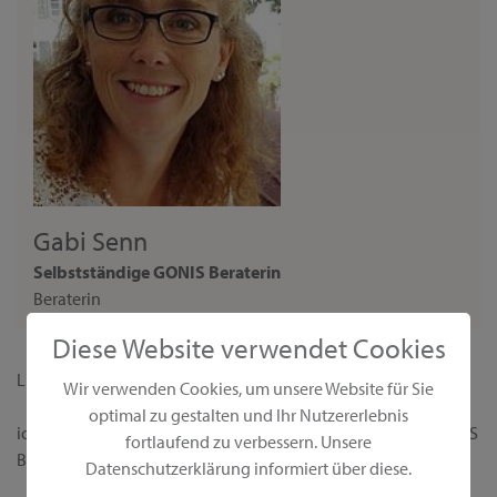
Gabi Senn
Selbstständige GONIS Beraterin
Beraterin
Diese Website verwendet Cookies
Liebe Interessentin,
Wir verwenden Cookies, um unsere Website für Sie
optimal zu gestalten und Ihr Nutzererlebnis
ich begrüße dich ganz herzlich auf meiner persönlichen GONIS
fortlaufend zu verbessern. Unsere
Beraterseite!
Datenschutzerklärung informiert über diese.