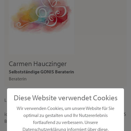
Carmen Hauczinger
Selbstständige GONIS Beraterin
Beraterin
Diese Website verwendet Cookies
Liebe Interessentin,
Wir verwenden Cookies, um unsere Website für Sie
ich begrüße dich ganz herzlich auf meiner persönlichen GONIS
optimal zu gestalten und Ihr Nutzererlebnis
Beraterseite!
fortlaufend zu verbessern. Unsere
Datenschutzerklärung informiert über diese.