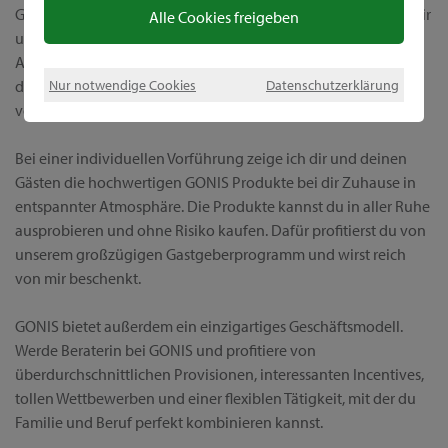
Getreu dem Motto „Wir machen die Welt bunter“ möchte ich dir
Alle Cookies freigeben
unsere einzigartigen Kreativprodukte und die vielfältigen
Anwendungsmöglichkeiten präsentieren. Bei GONIS erhältst
Nur notwendige Cookies
Datenschutzerklärung
du alles aus einer Hand und wirst außerdem ganz persönlich
von mir betreut, vor und natürlich auch nach dem Kauf.
Bei einer individuellen Vorführung zeige ich dir und deinen
Gästen die hochwertigen GONIS Produkte bei dir Zuhause in
entspannter Atmosphäre. Die Produkte kannst du in aller Ruhe
ausprobieren und ohne Risiko kaufen. Dafür profitierst du von
unserem großzügigen Gastgeberprogramm und wirst reich
von mir beschenkt.
GONIS bietet außerdem ein einzigartiges Geschäftsmodell.
Werde Beraterin bei GONIS und profitiere von
überdurchschnittlichen Provisionen, interessanten Incentives,
tollen Wettbewerben und einer flexiblen Tätigkeit, mit der du
Familie und Beruf perfekt kombinieren kannst.