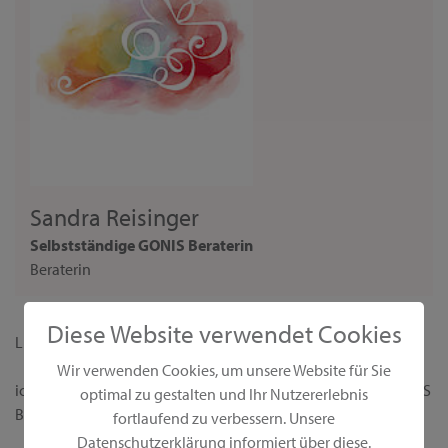
Sandra Reisinger
Selbstständige GONIS Beraterin
Beraterin
Diese Website verwendet Cookies
Liebe Interessentin,
Wir verwenden Cookies, um unsere Website für Sie
ich begrüße dich ganz herzlich auf meiner persönlichen GONIS
optimal zu gestalten und Ihr Nutzererlebnis
Beraterseite!
fortlaufend zu verbessern. Unsere
Datenschutzerklärung informiert über diese.