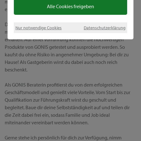
möchtest, Fragen zu den GONIS Produkten hast oder dich für
Alle Cookies freigeben
eine Karriere bei GONIS interessierst.
Die persönliche Beratung steht bei GONIS im Fokus und es ist
Nur notwendige Cookies
Datenschutzerklärung
mir wichtig, dass meine Kunden eine individuelle Betreuung
erhalten. Auf einer Vorführung können die hochwertigen
Produkte von GONIS getestet und ausprobiert werden. So
kaufst du ohne Risiko in angenehmer Umgebung: Bei dir zu
Hause! Als Gastgeberin wirst du dabei auch noch reich
beschenkt.
Als GONIS Beraterin profitierst du von dem erfolgreichen
Geschäftsmodell und genießt viele Vorteile. Vom Start bis zur
Qualifikation zur Führungskraft wirst du geschult und
begleitet. Baue dir deine Selbstständigkeit auf und teilen dir
die Zeit dabei frei ein, sodass Familie und Job ideal
miteinander vereinbart werden können.
Gerne stehe ich persönlich für dich zur Verfügung, nimm