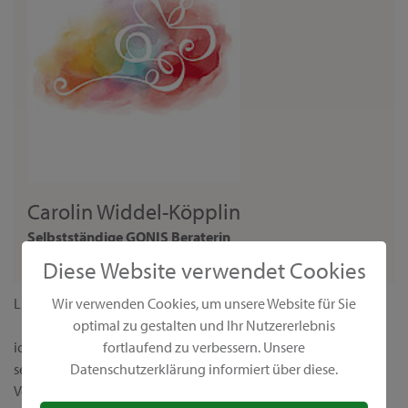
Carolin Widdel-Köpplin
Selbstständige GONIS Beraterin
Beraterin
Diese Website verwendet Cookies
Liebe Interessentin,
Wir verwenden Cookies, um unsere Website für Sie
optimal zu gestalten und Ihr Nutzererlebnis
ich freue mich, dass du zu mir gefunden hast. Als
fortlaufend zu verbessern. Unsere
selbstständige GONIS Beraterin stehe ich dir gerne zur
Datenschutzerklärung informiert über diese.
Verfügung, wenn du als Gastgeberin eine Vorführung buchen