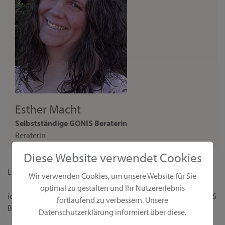
Esther Macht
Selbstständige GONIS Beraterin
Beraterin
Diese Website verwendet Cookies
Liebe Interessentin,
Wir verwenden Cookies, um unsere Website für Sie
optimal zu gestalten und Ihr Nutzererlebnis
ich begrüße dich ganz herzlich auf meiner persönlichen GONIS
fortlaufend zu verbessern. Unsere
Beraterseite!
Datenschutzerklärung informiert über diese.