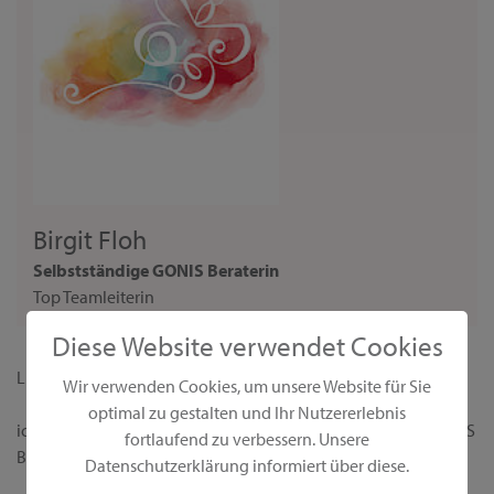
Birgit Floh
Selbstständige GONIS Beraterin
Top Teamleiterin
Diese Website verwendet Cookies
Liebe Interessentin,
Wir verwenden Cookies, um unsere Website für Sie
optimal zu gestalten und Ihr Nutzererlebnis
ich begrüße dich ganz herzlich auf meiner persönlichen GONIS
fortlaufend zu verbessern. Unsere
Beraterseite!
Datenschutzerklärung informiert über diese.