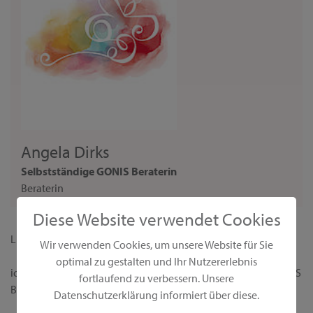
Angela Dirks
Selbstständige GONIS Beraterin
Beraterin
Diese Website verwendet Cookies
Liebe Interessentin,
Wir verwenden Cookies, um unsere Website für Sie
optimal zu gestalten und Ihr Nutzererlebnis
ich begrüße dich ganz herzlich auf meiner persönlichen GONIS
fortlaufend zu verbessern. Unsere
Beraterseite!
Datenschutzerklärung informiert über diese.