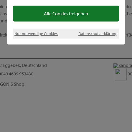
ietet außerdem ein einzigartiges Geschäftsmodell. Werde Beraterin 
Alle Cookies freigeben
hschnittlichen Provisionen, interessanten Incentives, tollen Wettbe
 und Beruf perfekt kombinieren kannst.
Nur notwendige Cookies
Datenschutzerklärung
ekt Kontakt zu mir auf, denn ich stehe dir gern für Fragen zur Verf
2 Eggebek, Deutschland
sandra
049 4609 953430
00
GONIS Shop