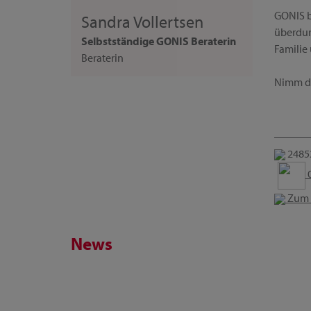
GONIS b
Sandra Vollertsen
überdurc
Selbstständige GONIS Beraterin
Familie
Beraterin
Nimm dir
2485
0
Zum 
News