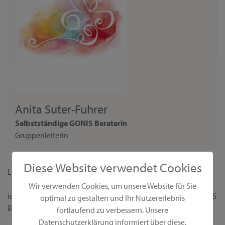
Anita Suter-Fuhrer
Selbstständige GONIS Beraterin
Gruppenleiterin
Diese Website verwendet Cookies
Liebe Interessentin,
Wir verwenden Cookies, um unsere Website für Sie
ich begrüße dich ganz herzlich auf meiner persönlichen GONIS
optimal zu gestalten und Ihr Nutzererlebnis
Beraterseite!
fortlaufend zu verbessern. Unsere
Datenschutzerklärung informiert über diese.