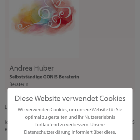
Andrea Huber
Selbstständige GONIS Beraterin
Beraterin
Diese Website verwendet Cookies
Liebe Interessentin,
Wir verwenden Cookies, um unsere Website für Sie
optimal zu gestalten und Ihr Nutzererlebnis
ich begrüße dich ganz herzlich auf meiner persönlichen GONIS
fortlaufend zu verbessern. Unsere
Beraterseite!
Datenschutzerklärung informiert über diese.