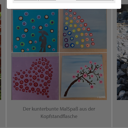
Der kunterbunte MalSpaß aus der
Kopfstandflasche