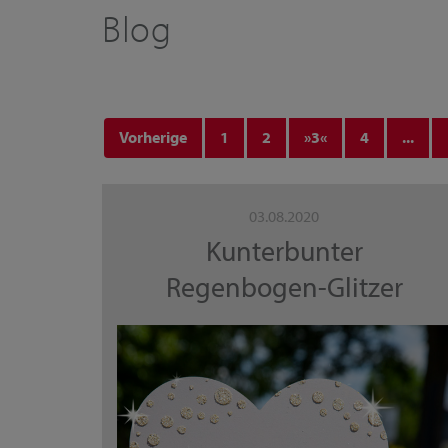
Blog
Vorherige
1
2
3
4
...
03.08.2020
Kunterbunter
Regenbogen-Glitzer