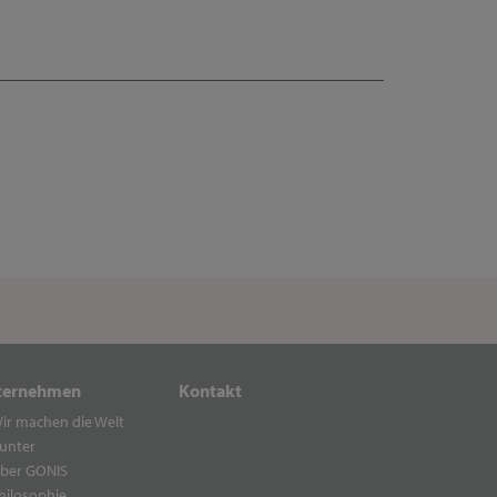
ternehmen
Kontakt
ir machen die Welt
unter
ber GONIS
hilosophie