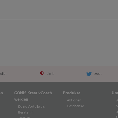
teilen
pin it
tweet
en
GONIS KreativCoach
Produkte
Un
werden
Aktionen
W
Geschenke
b
Deine Vorteile als
Ü
Berater:in
P