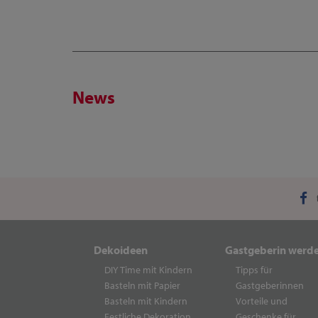
News
Dekoideen
Gastgeberin werd
DIY Time mit Kindern
Tipps für
Basteln mit Papier
Gastgeberinnen
Basteln mit Kindern
Vorteile und
Festliche Dekoration
Geschenke für