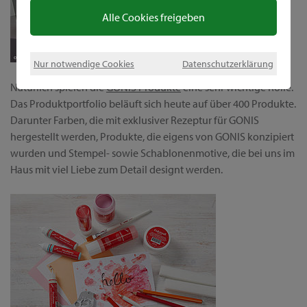
Alle Cookies freigeben
Nur notwendige Cookies
Datenschutzerklärung
Natürlich spielen die
GONIS Produkte
eine sehr wichtige Rolle.
Das Produktportfolio beläuft sich heute auf über 400 Produkte.
Darunter Farben, die mit exklusiver Rezeptur für GONIS
hergestellt werden, Produkte, die eigens von GONIS konzipiert
wurden und Stempel- sowie Schablonenmotive, die bei uns im
Haus mit viel Liebe zum Detail designt werden.