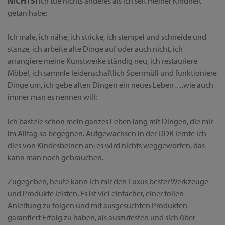
NICHTS!
Ich tue nichts anderes als ich seit meiner Kindheit
getan habe:
Ich male, ich nähe, ich stricke, ich stempel und schneide und
stanze, ich arbeite alte Dinge auf oder auch nicht, ich
arrangiere meine Kunstwerke ständig neu, ich restauriere
Möbel, ich sammle leidenschaftlich Sperrmüll und funktioniere
Dinge um, ich gebe alten Dingen ein neues Leben….wie auch
immer man es nennen will:
Ich bastele schon mein ganzes Leben lang mit Dingen, die mir
im Alltag so begegnen. Aufgewachsen in der DDR lernte ich
dies von Kindesbeinen an: es wird nichts weggeworfen, das
kann man noch gebrauchen.
Zugegeben, heute kann ich mir den Luxus bester Werkzeuge
und Produkte leisten. Es ist viel einfacher, einer tollen
Anleitung zu folgen und mit ausgesuchten Produkten
garantiert Erfolg zu haben, als auszutesten und sich über