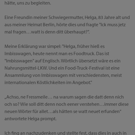
hätte, uns zu begleiten.
Eine Freundin meiner Schwiegermutter, Helga, 83 Jahre alt und
aus meiner Heimat Berlin, hörte dies und fragte "Ick muss jetz
mal fragen…watt is denn ditt überhaupt?".
Meine Erklärung war simpel: "Helga, früher hieß es
Imbisswagen, heute nennt man es Foodtruck. Das ist
"Imbisswagen" auf Englisch. Wörtlich übersetzt wäre es ein
Nahrungsmittel-LKW. Und ein Food-Truck-Festival ist eine
Ansammlung von Imbisswagen mit verschiedensten, meist
internationalen Köstlichkeiten im Angebot."
„Achso, ne Fressmeile… na warum sagen die datt denn nich
och so? Wie soll ditt denn noch eener verstehen…immer diese
neuen Wörter für allet…als hätten se watt neuet erfunden“
antwortete Helga prompt.
Ich fing an nachzudenken und stellte fest, dass dies in auch in